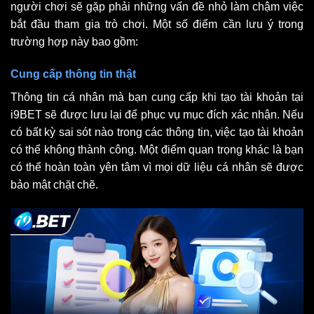
người chơi sẽ gặp phải những vấn đề nhỏ làm chậm việc
bắt đầu tham gia trò chơi. Một số điểm cần lưu ý trong
trường hợp này bao gồm:
Cung cấp thông tin thật
Thông tin cá nhân mà bạn cung cấp khi tạo tài khoản tại
i9BET sẽ được lưu lại để phục vụ mục đích xác nhận. Nếu
có bất kỳ sai sót nào trong các thông tin, việc tạo tài khoản
có thể không thành công.
Một điểm quan trọng khác là bạn
có thể hoàn toàn yên tâm vì mọi dữ liệu cá nhân sẽ được
bảo mật chặt chẽ.