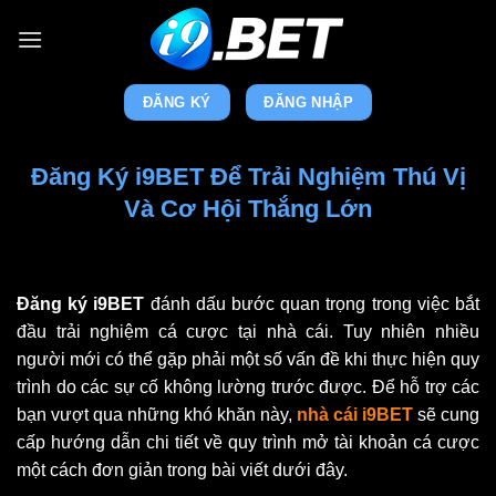
Skip
to
content
ĐĂNG KÝ
ĐĂNG NHẬP
Đăng Ký i9BET Để Trải Nghiệm Thú Vị
Và Cơ Hội Thắng Lớn
Đăng ký i9BET
đánh dấu bước quan trọng trong việc bắt
đầu trải nghiệm cá cược tại nhà cái. Tuy nhiên nhiều
người mới có thể gặp phải một số vấn đề khi thực hiện quy
trình do các sự cố không lường trước được. Để hỗ trợ các
bạn vượt qua những khó khăn này,
nhà cái i9BET
sẽ cung
cấp hướng dẫn chi tiết về quy trình mở tài khoản cá cược
một cách đơn giản trong bài viết dưới đây.