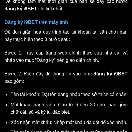
Để không làm mất thời gian của bạn sẽ đây các bước
đăng ký i9BET
chi tiết nhất.
Đăng ký i9BET trên máy tính
Để đơn giản hóa quy trình tạo tài khoản tại sân chơi bạn
hãy thực hiện theo 3 bước sau:
Bước 1: Truy cập trang web chính thức của nhà cái và
nhấp vào mục “Đăng ký” trên giao diện chính.
Bước 2: Điền đầy đủ thông tin vào form
đăng ký i9BET
bao gồm:
Tên tài khoản: Đặt tên đăng nhập theo sở thích cá nhân.
Mật khẩu thành viên: Cần từ 6 đến 20 chữ, bao gồm
chữ cái, số và ký tự đặc biệt.
Xác nhận mật khẩu: Nhập mật khẩu đã đặt để xác nhận.