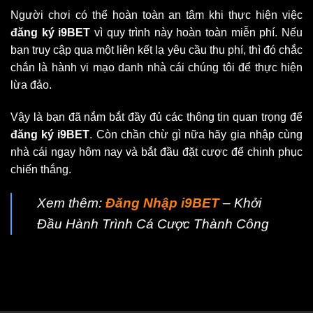
Người chơi có thể hoàn toàn an tâm khi thực hiện việc
đăng ký i9BET
vì quy trình này hoàn toàn miễn phí. Nếu
bạn truy cập qua một liên kết lạ yêu cầu thu phí, thì đó chắc
chắn là hành vi mạo danh nhà cái chúng tôi để thực hiện
lừa đảo.
Vậy là bạn đã nắm bắt đầy đủ các thông tin quan trọng để
đăng ký i9BET
. Còn chần chừ gì nữa hãy gia nhập cùng
nhà cái ngay hôm nay và bắt đầu đặt cược để chinh phục
chiến thắng.
Xem thêm:
Đăng Nhập i9BET
– Khởi
Đầu Hành Trình Cá Cược Thành Công